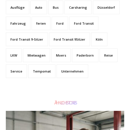
Ausflüge
Auto
Bus
Carsharing
Düsseldorf
Fahrzeug
ferien
Ford
Ford Transit
Ford Transit 9-Sitzer
Ford Transit 9Sitzer
Köln
LKW
Mietwagen
Moers
Paderborn
Reise
Service
Tempomat
Unternehmen
ÄHNLICHE STORIES