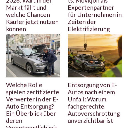
2026: Warum der
ts: Moviqon als
Markt fällt und
Expertenpartner
welche Chancen
für Unternehmen in
Käufer jetzt nutzen
Zeiten der
können
Elektrifizierung
Welche Rolle
Entsorgung von E-
spielen zertifizierte
Autos nach einem
Verwerter in der E-
Unfall: Warum
Auto Entsorgung?
fachgerechte
Ein Überblick über
Autoverschrottung
deren
unverzichtbar ist
Verantwortlichkeit