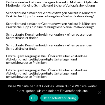
Professioneller Gebrauchtwagen Ankauf in Mülheim: Optimale
Methoden für eine Schnelle und Sichere Verkaufsabwicklung
Schneller und einfacher Gebrauchtwagen Ankauf in Münster:
Praktische Tipps für eine reibungslose Verkaufsabwicklung!
Schneller und einfacher Gebrauchtwagen Ankauf in Münster:
Praktische Tipps für eine reibungslose Verkaufsabwicklung!
Schrottauto Korschenbroich verkaufen – einen passenden
Schrotthändler finden
Schrottauto Korschenbroich verkaufen – einen passenden
Schrotthändler finden
Fahrzeugentsorgung in Kiel: Übersicht über kostenlose
Abholung, rechtzeitig benötigte Unterlagen und
umweltbewusste Praktiken
Fahrzeugentsorgung in Kiel: Übersicht über kostenlose
Abholung, rechtzeitig benötigte Unterlagen und
umweltbewusste Praktiken
Die Bedeutung der SEO-Optimierung in der Pressearbeit für
Diese Website benutzt Cookies. Wenn du die Website weiter
Elektromobilitätsunternehmen: Wie Prnews24 helfen kann
nutzt, gehen wir von deinem Einverständnis aus.
Warum Inserate oft erfolglos bleiben – Ursachen und
OK
Datenschutzerklärung
Hintergründe beim Autoverkauf