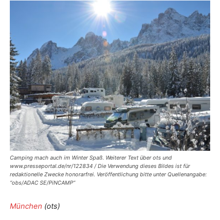
Camping mach auch im Winter Spaß. Weiterer Text über ots und
www.presseportal.de/nr/122834 / Die Verwendung dieses Bildes ist für
redaktionelle Zwecke honorarfrei. Veröffentlichung bitte unter Quellenangabe:
“obs/ADAC SE/PiNCAMP”
München
(ots)