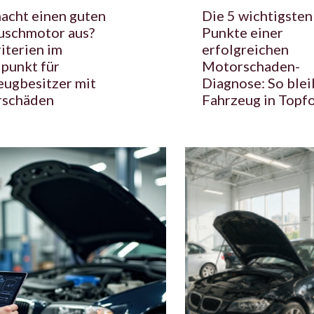
acht einen guten
Die 5 wichtigsten
uschmotor aus?
Punkte einer
iterien im
erfolgreichen
lpunkt für
Motorschaden-
eugbesitzer mit
Diagnose: So blei
schäden
Fahrzeug in Topf