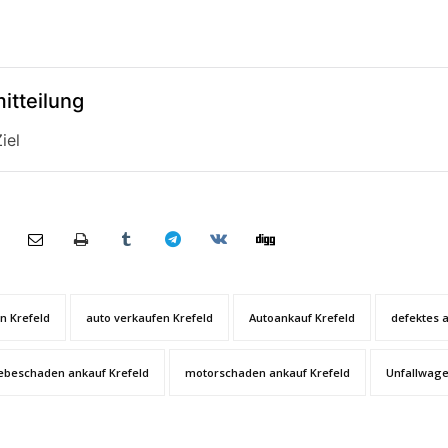
itteilung
iel
n Krefeld
auto verkaufen Krefeld
Autoankauf Krefeld
defektes 
ebeschaden ankauf Krefeld
motorschaden ankauf Krefeld
Unfallwage