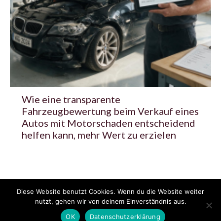
Wie eine transparente
Fahrzeugbewertung beim Verkauf eines
Autos mit Motorschaden entscheidend
helfen kann, mehr Wert zu erzielen
Diese Website benutzt Cookies. Wenn du die Website weiter
© 2020 - 2025 Copyright - KFZzeitung.com
nutzt, gehen wir von deinem Einverständnis aus.
AGB
Datenschutzerklärung
FAQ
Kontakt
Impressum
News
OK
Datenschutzerklärung