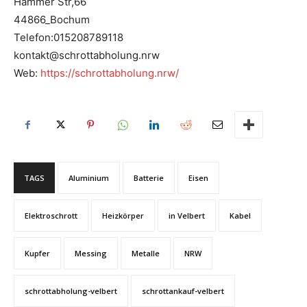
Hammer Str,66
44866_Bochum
Telefon:015208789118
kontakt@schrottabholung.nrw
Web:
https://schrottabholung.nrw/
TAGS
Aluminium
Batterie
Eisen
Elektroschrott
Heizkörper
in Velbert
Kabel
Kupfer
Messing
Metalle
NRW
schrottabholung-velbert
schrottankauf-velbert