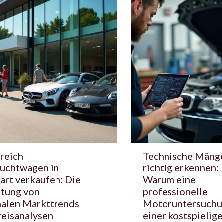
greich
Technische Mäng
uchtwagen in
richtig erkennen:
art verkaufen: Die
Warum eine
tung von
professionelle
nalen Markttrends
Motoruntersuchu
reisanalysen
einer kostspielig