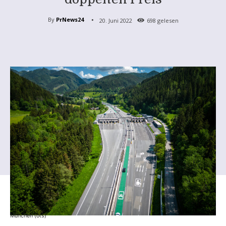
By
PrNews24
20. Juni 2022
698
gelesen
München (ots)