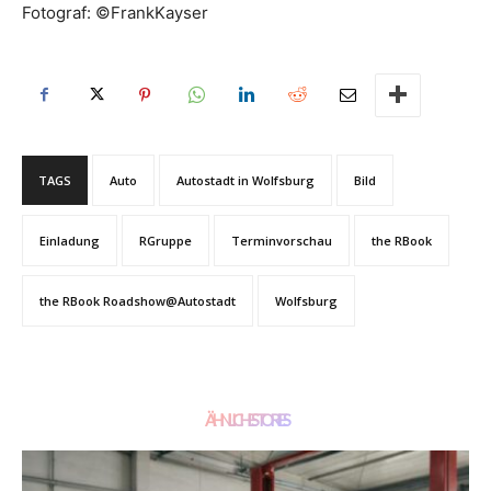
Fotograf: ©FrankKayser
TAGS
Auto
Autostadt in Wolfsburg
Bild
Einladung
RGruppe
Terminvorschau
the RBook
the RBook Roadshow@Autostadt
Wolfsburg
ÄHNLICHE STORIES