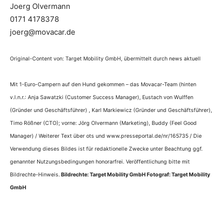
Joerg Olvermann
0171 4178378
joerg@movacar.de
Original-Content von: Target Mobility GmbH, übermittelt durch news aktuell
Mit 1-Euro-Campern auf den Hund gekommen – das Movacar-Team (hinten
v.l.n.r.: Anja Sawatzki (Customer Success Manager), Eustach von Wulffen
(Gründer und Geschäftsführer) , Karl Markiewicz (Gründer und Geschäftsführer),
Timo Rößner (CTO); vorne: Jörg OIvermann (Marketing), Buddy (Feel Good
Manager) / Weiterer Text über ots und www.presseportal.de/nr/165735 / Die
Verwendung dieses Bildes ist für redaktionelle Zwecke unter Beachtung ggf.
genannter Nutzungsbedingungen honorarfrei. Veröffentlichung bitte mit
Bildrechte-Hinweis.
Bildrechte: Target Mobility GmbH Fotograf: Target Mobility
GmbH