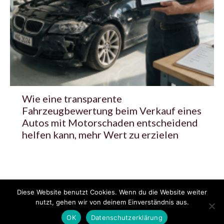
Wie eine transparente
Fahrzeugbewertung beim Verkauf eines
Autos mit Motorschaden entscheidend
helfen kann, mehr Wert zu erzielen
Diese Website benutzt Cookies. Wenn du die Website weiter
© 2020 - 2025 Copyright - KFZzeitung.com
nutzt, gehen wir von deinem Einverständnis aus.
AGB
Datenschutzerklärung
FAQ
Kontakt
Impressum
News
OK
Datenschutzerklärung
Pressemitteilung veröffentlichen