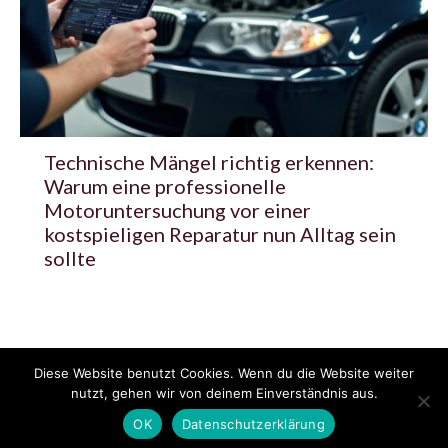
Technische Mängel richtig erkennen:
Warum eine professionelle
Motoruntersuchung vor einer
kostspieligen Reparatur nun Alltag sein
sollte
Diese Website benutzt Cookies. Wenn du die Website weiter
© 2020 - 2025 Copyright - KFZzeitung.com
nutzt, gehen wir von deinem Einverständnis aus.
AGB
Datenschutzerklärung
FAQ
Kontakt
Impressum
News
OK
Datenschutzerklärung
Pressemitteilung veröffentlichen