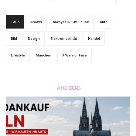
TAGS
Aiways
Aiways U6 SUV-Coupé
Auto
Bild
Design
Elektromobilität
Handel
Lifestyle
München
X Warrior Face
ÄHNLICHE STORIES