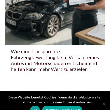
Wie eine transparente
Fahrzeugbewertung beim Verkauf eines
Autos mit Motorschaden entscheidend
helfen kann, mehr Wert zu erzielen
Diese Website benutzt Cookies. Wenn du die Website weiter
© 2020 - 2025 Copyright - KFZzeitung.com
nutzt, gehen wir von deinem Einverständnis aus.
AGB
Datenschutzerklärung
FAQ
Kontakt
Impressum
News
OK
Datenschutzerklärung