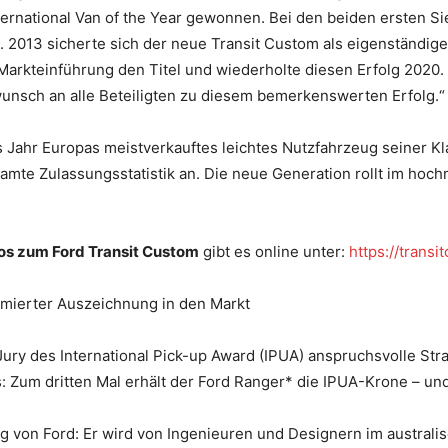
International Van of the Year gewonnen. Bei den beiden ersten 
2013 sicherte sich der neue Transit Custom als eigenständige
arkteinführung den Titel und wiederholte diesen Erfolg 2020. 
unsch an alle Beteiligten zu diesem bemerkenswerten Erfolg.“
Jahr Europas meistverkauftes leichtes Nutzfahrzeug seiner Kl
samte Zulassungsstatistik an. Die neue Generation rollt im ho
eos zum Ford Transit Custom
gibt es online unter:
https://trans
mmierter Auszeichnung in den Markt
Jury des International Pick-up Award (IPUA) anspruchsvolle Str
 Zum dritten Mal erhält der Ford Ranger* die IPUA-Krone – und
ug von Ford: Er wird von Ingenieuren und Designern im austral