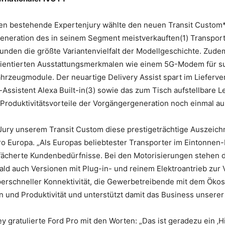
en bestehende Expertenjury wählte den neuen Transit Custom*
Generation des in seinem Segment meistverkauften(1) Transporte
unden die größte Variantenvielfalt der Modellgeschichte. Zudem
orientierten Ausstattungsmerkmalen wie einem 5G-Modem für su
hrzeugmodule. Der neuartige Delivery Assist spart im Lieferve
sistent Alexa Built-in(3) sowie das zum Tisch aufstellbare Le
 Produktivitätsvorteile der Vorgängergeneration noch einmal au
-Jury unserem Transit Custom diese prestigeträchtige Auszeichn
o Europa. „Als Europas beliebtester Transporter im Eintonnen
fächerte Kundenbedürfnisse. Bei den Motorisierungen stehen
ld auch Versionen mit Plug-in- und reinem Elektroantrieb zur 
perschneller Konnektivität, die Gewerbetreibende mit dem Ökos
n und Produktivität und unterstützt damit das Business unsere
 gratulierte Ford Pro mit den Worten: „Das ist geradezu ein ‚Hig