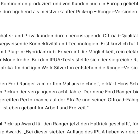
r Kontinenten produziert und von Kunden auch in Europa geliebt
durchgehend als meistverkaufter Pick-up – Ranger-Versionen ma
äfts- und Privatkunden durch herausragende Offroad-Qualitäte
wegweisende Konnektivität und Technologien. Erst kürzlich ha
it Plug-in-Hybridantrieb. Er vereint die Möglichkeit, rein elek
 Modellreihe. Bei den IPUA-Tests stellte sich der siegreiche R
afrika. Im dortigen Werk Silverton entstehen die Ranger-Versi
den Ford Ranger zum dritten Mal auszeichnet“, erklärt Hans Sch
tem Pickup der vergangenen acht Jahre. Der neue Ford Ranger bi
gereiften Performance auf der Straße und seinen Offroad-Fähig
ist eben gebaut für Arbeit und Freizeit.“
al Pick-up Award für den Ranger jetzt den Hattrick geschafft“, fü
-up Awards. „Bei dieser siebten Auflage des IPUA haben wir di