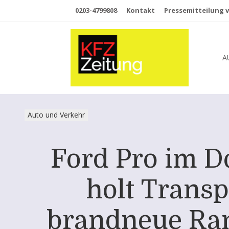
0203-4799808
Kontakt
Pressemitteilung v
A
Auto und Verkehr
Ford Pro im D
holt Transp
brandneue Ran