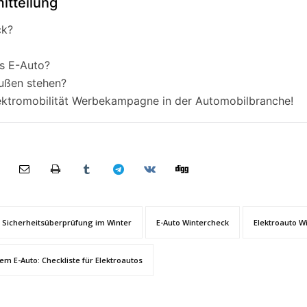
itteilung
ck?
rs E-Auto?
außen stehen?
ektromobilität Werbekampagne in der Automobilbranche!
 Sicherheitsüberprüfung im Winter
E-Auto Wintercheck
Elektroauto W
dem E-Auto: Checkliste für Elektroautos