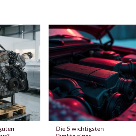
guten
Die 5 wichtigsten
aus?
Punkte einer