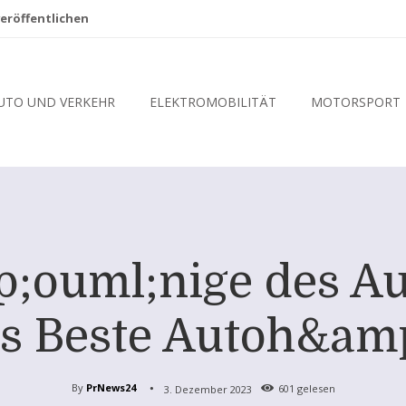
eröffentlichen
UTO UND VERKEHR
ELEKTROMOBILITÄT
MOTORSPORT
;ouml;nige des Au
s Beste Autoh&am
By
PrNews24
3. Dezember 2023
601
gelesen