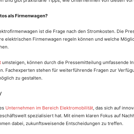
en und gibt praxisnahe Tipps, wie Unternehmen von diesen Vort
autos als Firmenwagen?
lektrofirmenwagen ist die Frage nach den Stromkosten. Die Pres
e elektrischen Firmenwagen regeln können und welche Möglichk
hen.
t
umsteigen, können durch die Pressemitteilung umfassende In
fen. Fachexperten stehen für weiterführende Fragen zur Verfü
möglich zu gestalten.
/
des
Unternehmen im Bereich Elektromobilität
, das sich auf inno
häftswelt spezialisiert hat. Mit einem klaren Fokus auf Nachh
ehmen dabei, zukunftsweisende Entscheidungen zu treffen.