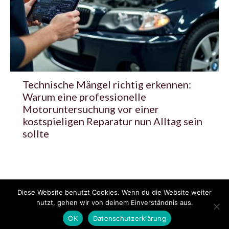
Technische Mängel richtig erkennen:
Warum eine professionelle
Motoruntersuchung vor einer
kostspieligen Reparatur nun Alltag sein
sollte
Diese Website benutzt Cookies. Wenn du die Website weiter
© 2020 - 2025 Copyright - KFZzeitung.com
nutzt, gehen wir von deinem Einverständnis aus.
AGB
Datenschutzerklärung
FAQ
Kontakt
Impressum
News
OK
Datenschutzerklärung
Pressemitteilung veröffentlichen