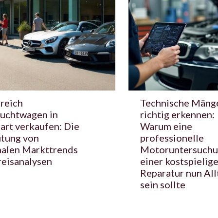
greich
Technische Mäng
uchtwagen in
richtig erkennen:
art verkaufen: Die
Warum eine
tung von
professionelle
nalen Markttrends
Motoruntersuchu
reisanalysen
einer kostspielig
Reparatur nun All
sein sollte