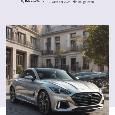
By
PrNews24
10. Oktober 2024
609
gelesen