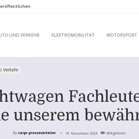
eröffentlichen
UTO UND VERKEHR
ELEKTROMOBILITÄT
MOTORSPORT
o Verkehr
twagen Fachleute 
ie unserem bewäh
By
carpr presseverteiler
19. November 2024
604
gelesen