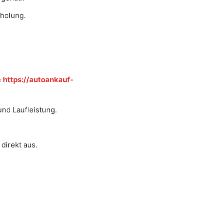
bholung.
e
https://autoankauf-
und Laufleistung.
direkt aus.