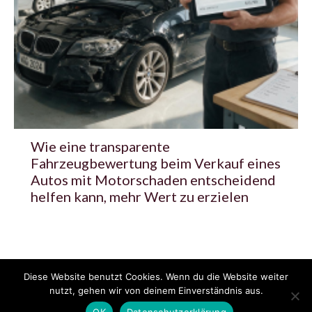
Wie eine transparente
Fahrzeugbewertung beim Verkauf eines
Autos mit Motorschaden entscheidend
helfen kann, mehr Wert zu erzielen
Diese Website benutzt Cookies. Wenn du die Website weiter
© 2020 - 2025 Copyright - KFZzeitung.com
nutzt, gehen wir von deinem Einverständnis aus.
AGB
Datenschutzerklärung
FAQ
Kontakt
Impressum
News
OK
Datenschutzerklärung