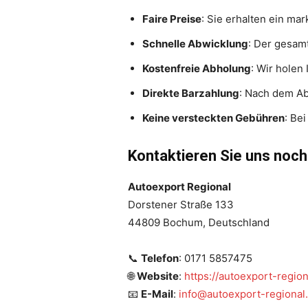
Faire Preise
: Sie erhalten ein ma
Schnelle Abwicklung
: Der gesam
Kostenfreie Abholung
: Wir holen
Direkte Barzahlung
: Nach dem Ab
Keine versteckten Gebühren
: Be
Kontaktieren Sie uns noch
Autoexport Regional
Dorstener Straße 133
44809 Bochum, Deutschland
📞
Telefon
: 0171 5857475
🌐
Website
:
https://autoexport-region
📧
E-Mail
:
info@autoexport-regional