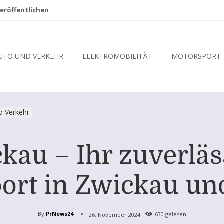
eröffentlichen
UTO UND VERKEHR
ELEKTROMOBILITÄT
MOTORSPORT
o Verkehr
kau – Ihr zuverläss
port in Zwickau u
By
PrNews24
26. November 2024
630
gelesen