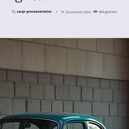
By
carpr presseverteiler
19. Dezember 2024
684
gelesen