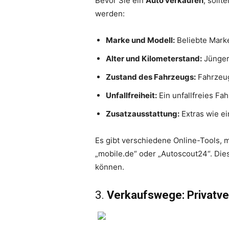
Bevor Sie ein
Auto verkaufen
, soll
werden:
Marke und Modell:
Beliebte Marke
Alter und Kilometerstand:
Jüngere
Zustand des Fahrzeugs:
Fahrzeug
Unfallfreiheit:
Ein unfallfreies Fa
Zusatzausstattung:
Extras wie ei
Es gibt verschiedene Online-Tools, 
„mobile.de“ oder „Autoscout24“. Dies
können.
3.
Verkaufswege: Privatve