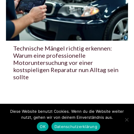
Technische Mängel richtig erkennen:
Warum eine professionelle
Motoruntersuchung vor einer
kostspieligen Reparatur nun Alltag sein
sollte
Diese Website benutzt Cookies. Wenn du die Website weiter
© 2020 - 2025 Copyright - KFZzeitung.com
nutzt, gehen wir von deinem Einverständnis aus.
AGB
Datenschutzerklärung
FAQ
Kontakt
Impressum
News
OK
Datenschutzerklärung
Pressemitteilung veröffentlichen