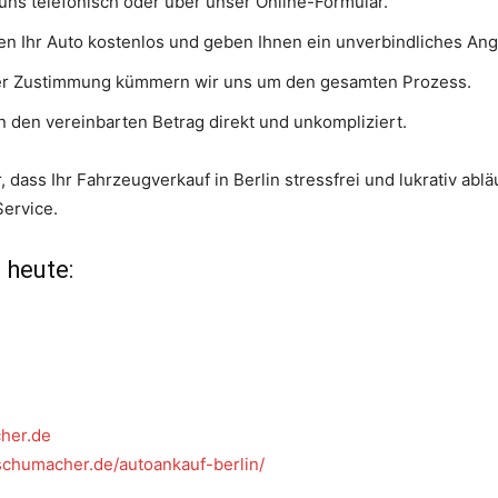
 uns telefonisch oder über unser Online-Formular.
en Ihr Auto kostenlos und geben Ihnen ein unverbindliches Ang
rer Zustimmung kümmern wir uns um den gesamten Prozess.
en den vereinbarten Betrag direkt und unkompliziert.
, dass Ihr Fahrzeugverkauf in Berlin stressfrei und lukrativ ablä
ervice.
 heute:
her.de
schumacher.de/autoankauf-berlin/