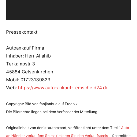
P
l
a
y
Pressekontakt:
e
r
Autoankauf Firma
Inhaber: Herr Allahib
Terkampstr 3
45884 Gelsenkirchen
Mobil: 01723139823
Web:
https://www.auto-ankauf-remscheid24.de
Copyright: Bild von fanjianhua auf Freepik
Die Bildrechte liegen bei dem Verfasser der Mitteilung.
Originalinhalt von denis-autoexport, veröffentlicht unter dem Titel “
Auto
an Händler verkaufen: So maximieren Sie den Verkaufspreis
„, übermittelt