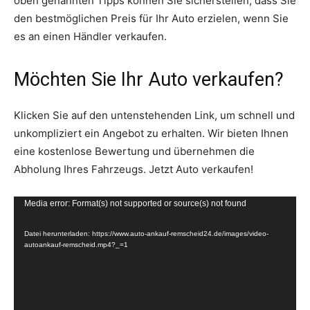
oben genannten Tipps können Sie sicherstellen, dass Sie
den bestmöglichen Preis für Ihr Auto erzielen, wenn Sie
es an einen Händler verkaufen.
Möchten Sie Ihr Auto verkaufen?
Klicken Sie auf den untenstehenden Link, um schnell und
unkompliziert ein Angebot zu erhalten. Wir bieten Ihnen
eine kostenlose Bewertung und übernehmen die
Abholung Ihres Fahrzeugs. Jetzt Auto verkaufen!
V
Media error: Format(s) not supported or source(s) not found
i
Datei herunterladen: https://www.auto-ankauf-remscheid24.de/images/video-
d
autoankauf-remscheid.mp4?_=1
e
o
-