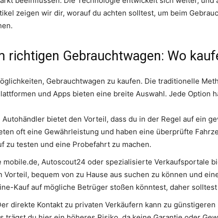
kt beeinflussen. Die Technologie entwickelt sich weiter, und
ikel zeigen wir dir, worauf du achten solltest, um beim Gebra
hen.
m richtigen Gebrauchtwagen: Wo kauf
öglichkeiten, Gebrauchtwagen zu kaufen. Die traditionelle Met
lattformen und Apps bieten eine breite Auswahl. Jede Option ha
Autohändler bietet den Vorteil, dass du in der Regel auf ein 
eten oft eine Gewährleistung und haben eine überprüfte Fahrzeu
uf zu testen und eine Probefahrt zu machen.
 mobile.de, Autoscout24 oder spezialisierte Verkaufsportale bi
n Vorteil, bequem von zu Hause aus suchen zu können und ein
ne-Kauf auf mögliche Betrüger stoßen könntest, daher solltest 
er direkte Kontakt zu privaten Verkäufern kann zu günstigeren 
gs trägst du hier ein höheres Risiko, da keine Garantie oder Gew