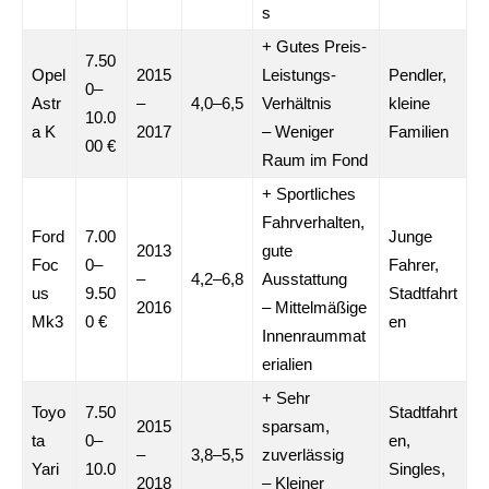
s
+ Gutes Preis-
7.50
Opel
2015
Leistungs-
Pendler,
0–
Astr
–
4,0–6,5
Verhältnis
kleine
10.0
a K
2017
– Weniger
Familien
00 €
Raum im Fond
+ Sportliches
Fahrverhalten,
Ford
7.00
Junge
2013
gute
Foc
0–
Fahrer,
–
4,2–6,8
Ausstattung
us
9.50
Stadtfahrt
2016
– Mittelmäßige
Mk3
0 €
en
Innenraummat
erialien
+ Sehr
Toyo
7.50
Stadtfahrt
2015
sparsam,
ta
0–
en,
–
3,8–5,5
zuverlässig
Yari
10.0
Singles,
2018
– Kleiner