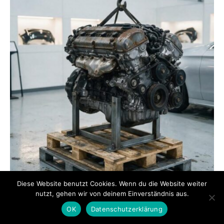
Diese Website benutzt Cookies. Wenn du die Website weiter
Was macht einen guten Austauschmotor
nutzt, gehen wir von deinem Einverständnis aus.
aus? Die Kriterien im Mittelpunkt für
Fahrzeugbesitzer mit Motorschäden
OK
Datenschutzerklärung