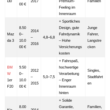
i30
2017
Premium-
Familien
00 €
Feeling im
Innenraum
+ Sportliches
8.50
Design, gute
Junge
2014
Maz
0–
Fahrdynamik
Fahrer,
–
4,8–6,8
da 3
10.0
– Hohe
Langstre
2016
00 €
Versicherungs
cken
kosten
+ Fahrspaß,
BM
9.50
hochwertige
2012
Singles,
W
0–
Verarbeitung
–
5,0–7,5
Stadtfahrt
1er
10.0
– Enger
2015
en
F20
00 €
Innenraum
hinten
+ Solide
8.00
Garantie,
Familien,
Kia
2014