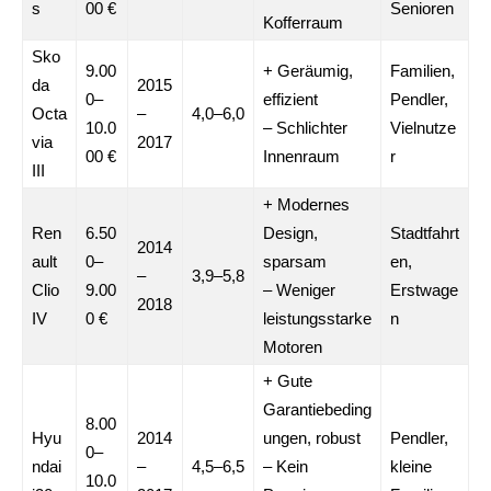
s
00 €
Senioren
Kofferraum
Sko
9.00
+ Geräumig,
Familien,
da
2015
0–
effizient
Pendler,
Octa
–
4,0–6,0
10.0
– Schlichter
Vielnutze
via
2017
00 €
Innenraum
r
III
+ Modernes
Ren
6.50
Design,
Stadtfahrt
2014
ault
0–
sparsam
en,
–
3,9–5,8
Clio
9.00
– Weniger
Erstwage
2018
IV
0 €
leistungsstarke
n
Motoren
+ Gute
Garantiebeding
8.00
Hyu
2014
ungen, robust
Pendler,
0–
ndai
–
4,5–6,5
– Kein
kleine
10.0