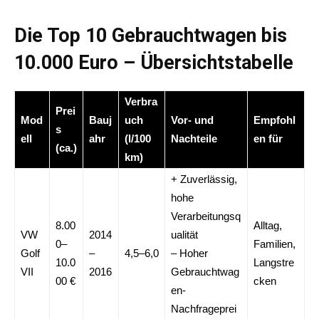
Die Top 10 Gebrauchtwagen bis
10.000 Euro – Übersichtstabelle
Verbra
Prei
Mod
Bauj
uch
Vor- und
Empfohl
s
ell
ahr
(l/100
Nachteile
en für
(ca.)
km)
+ Zuverlässig,
hohe
Verarbeitungsq
8.00
Alltag,
VW
2014
ualität
0–
Familien,
Golf
–
4,5–6,0
– Hoher
10.0
Langstre
VII
2016
Gebrauchtwag
00 €
cken
en-
Nachfrageprei