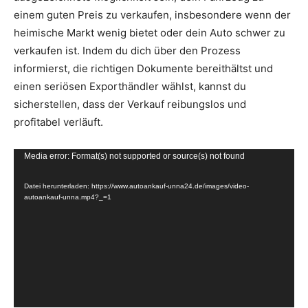
einem guten Preis zu verkaufen, insbesondere wenn der
heimische Markt wenig bietet oder dein Auto schwer zu
verkaufen ist. Indem du dich über den Prozess
informierst, die richtigen Dokumente bereithältst und
einen seriösen Exporthändler wählst, kannst du
sicherstellen, dass der Verkauf reibungslos und
profitabel verläuft.
V
Media error: Format(s) not supported or source(s) not found
i
Datei herunterladen: https://www.autoankauf-unna24.de/images/video-
d
autoankauf-unna.mp4?_=1
e
o
-
P
l
a