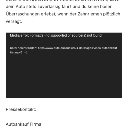
dein Auto stets zuverlässig fährt und du keine bösen
Überraschungen erlebst, wenn der Zahnriemen plötzlich
versagt.
V
Media error: Format(s) not supported or source(s) not found
i
Datei herunterladen: https://www.auto-ankauf-kiel24.de/images/video-autoankauf-
d
kiel.mp4?_=1
e
o
-
P
l
a
y
Pressekontakt:
e
r
Autoankauf Firma