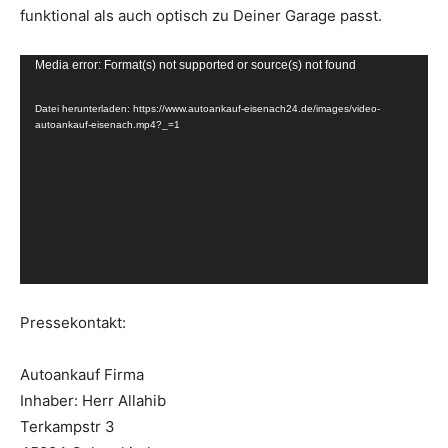
funktional als auch optisch zu Deiner Garage passt.
V
Media error: Format(s) not supported or source(s) not found
i
Datei herunterladen: https://www.autoankauf-eisenach24.de/images/video-
d
autoankauf-eisenach.mp4?_=1
e
o
-
P
l
a
y
Pressekontakt:
e
r
Autoankauf Firma
Inhaber: Herr Allahib
Terkampstr 3