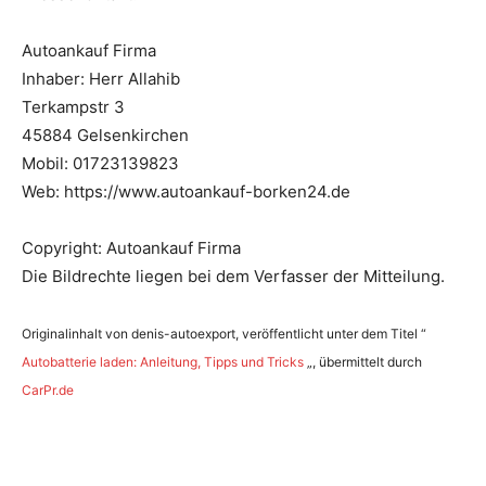
r
Autoankauf Firma
Inhaber: Herr Allahib
Terkampstr 3
45884 Gelsenkirchen
Mobil: 01723139823
Web: https://www.autoankauf-borken24.de
Copyright: Autoankauf Firma
Die Bildrechte liegen bei dem Verfasser der Mitteilung.
Originalinhalt von denis-autoexport, veröffentlicht unter dem Titel “
Autobatterie laden: Anleitung, Tipps und Tricks
„, übermittelt durch
CarPr.de