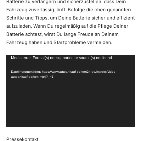
Batterie zu verlängern und sicherzustellen, dass Dein
Fahrzeug zuverlässig läuft. Befolge die oben genannten
Schritte und Tipps, um Deine Batterie sicher und effizient
aufzuladen. Wenn Du regelmäßig auf die Pflege Deiner
Batterie achtest, wirst Du lange Freude an Deinem
Fahrzeug haben und Startprobleme vermeiden.
V
Media error: Format(s) not supported or source(s) not found
i
Datei herunterladen: https://www.autoankauf-borken24.de/images/video-
d
autoankauf-borken.mp4?_=1
e
o
-
P
l
a
y
Pressekontakt:
e