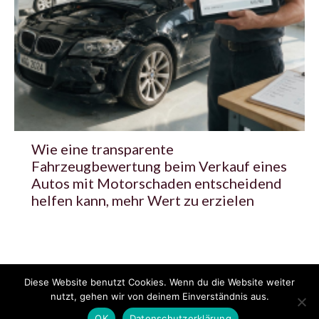
Wie eine transparente
Fahrzeugbewertung beim Verkauf eines
Autos mit Motorschaden entscheidend
helfen kann, mehr Wert zu erzielen
Diese Website benutzt Cookies. Wenn du die Website weiter
© 2020 - 2025 Copyright - KFZzeitung.com
nutzt, gehen wir von deinem Einverständnis aus.
AGB
Datenschutzerklärung
FAQ
Kontakt
Impressum
News
OK
Datenschutzerklärung