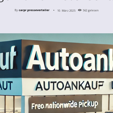
By
carpr presseverteiler
10. März 2025
562
gelesen