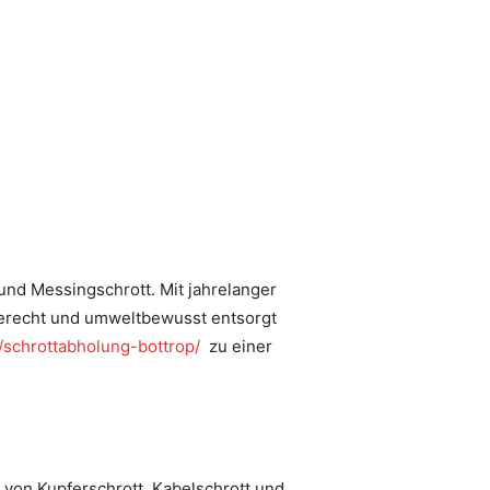
 und Messingschrott. Mit jahrelanger
gerecht und umweltbewusst entsorgt
e/schrottabholung-bottrop/
zu einer
 von Kupferschrott, Kabelschrott und