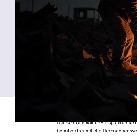
Der Schrottankauf Bottrop garantier
benutzerfreundliche Herangehensweis