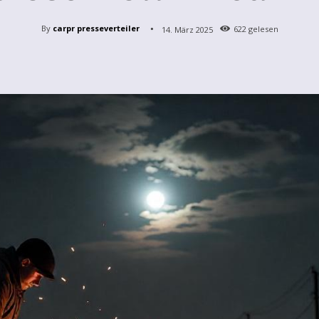
By
carpr presseverteiler
14. März 2025
622
gelesen