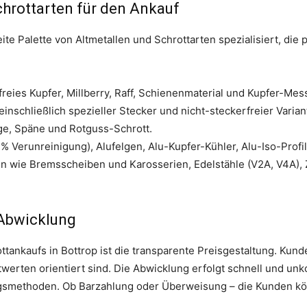
chrottarten für den Ankauf
eite Palette von Altmetallen und Schrottarten spezialisiert, die 
freies Kupfer, Millberry, Raff, Schienenmaterial und Kupfer-Mes
einschließlich spezieller Stecker und nicht-steckerfreier Varian
ge, Späne und Rotguss-Schrott.
% Verunreinigung), Alufelgen, Alu-Kupfer-Kühler, Alu-Iso-Profil
n wie Bremsscheiben und Karosserien, Edelstähle (V2A, V4A), Zi
 Abwicklung
ttankaufs in Bottrop ist die transparente Preisgestaltung. Kund
twerten orientiert sind. Die Abwicklung erfolgt schnell und unko
gsmethoden. Ob Barzahlung oder Überweisung – die Kunden kö