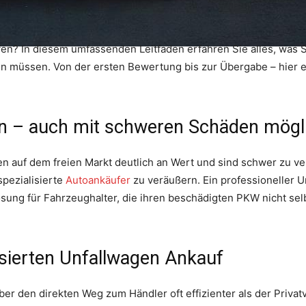
ufen? In diesem umfassenden Leitfaden erfahren Sie alles, was 
 müssen. Von der ersten Bewertung bis zur Übergabe – hier er
n – auch mit schweren Schäden mögl
en auf dem freien Markt deutlich an Wert und sind schwer zu ve
spezialisierte
Autoankäufer
zu veräußern. Ein professioneller U
ösung für Fahrzeughalter, die ihren beschädigten PKW nicht se
isierten Unfallwagen Ankauf
ber den direkten Weg zum Händler oft effizienter als der Privatv