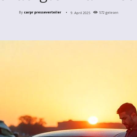
By
carpr presseverteiler
9. April 2025
572
gelesen