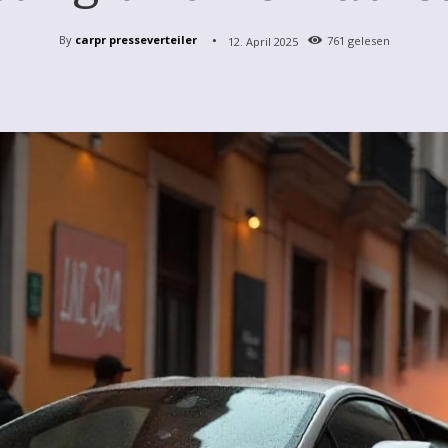
By
carpr presseverteiler
12. April 2025
761
gelesen