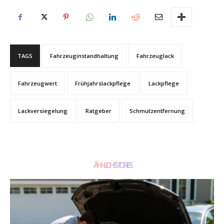
TAGS
Fahrzeuginstandhaltung
Fahrzeuglack
Fahrzeugwert
Frühjahrslackpflege
Lackpflege
Lackversiegelung
Ratgeber
Schmutzentfernung
ÄHNLICHE STORIES