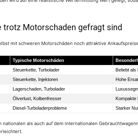
en wird auf eine realistische Wertermittlung Wert gelegt, sod
 trotz Motorschaden gefragt sind
lbst mit schweren Motorschäden noch attraktive Ankaufspreise
Typische Motorschäden
Besonderh
Steuerkette, Turbolader
Beliebt als
Steuerkette, Injektoren
Hohe Ersat
Lagerschaden, Turbolader
Luxussegme
Ölverlust, Kolbenfresser
Kompakte 
Diesel-Turboladerprobleme
Starker Nu
m nationalen als auch auf dem internationalen Gebrauchtwag
rleichtert.