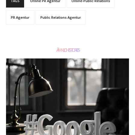
TAGS
Online PR Agentur
Online-Public-Relations
PR Agentur
Public Relations Agentur
ÄHNLICHE STORIES