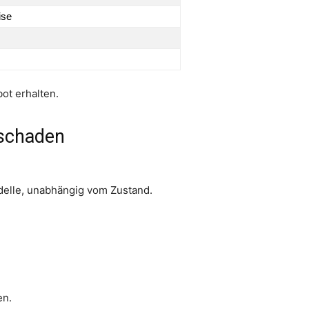
ise
ot erhalten.
rschaden
delle, unabhängig vom Zustand.
en.