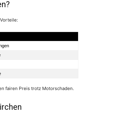
en?
Vorteile:
ungen
e
e
n fairen Preis trotz Motorschaden.
irchen