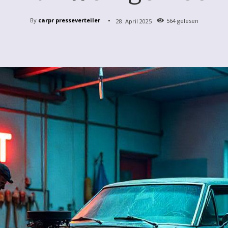
By
carpr presseverteiler
28. April 2025
564
gelesen