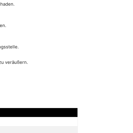
chaden.
en.
gsstelle.
zu veräußern.