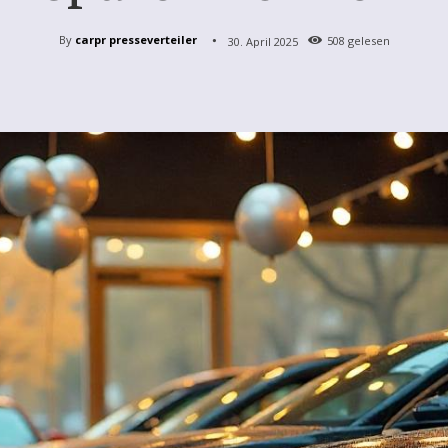
By
carpr presseverteiler
30. April 2025
508
gelesen