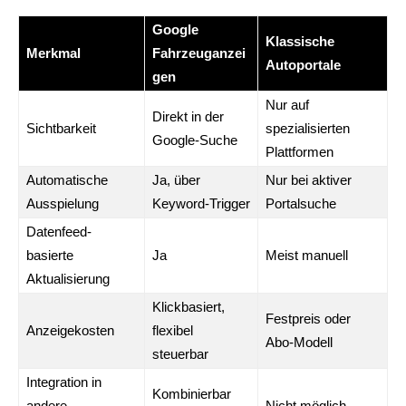
Google
Klassische
Merkmal
Fahrzeuganzei
Autoportale
gen
Nur auf
Direkt in der
Sichtbarkeit
spezialisierten
Google-Suche
Plattformen
Automatische
Ja, über
Nur bei aktiver
Ausspielung
Keyword-Trigger
Portalsuche
Datenfeed-
basierte
Ja
Meist manuell
Aktualisierung
Klickbasiert,
Festpreis oder
Anzeigekosten
flexibel
Abo-Modell
steuerbar
Integration in
Kombinierbar
andere
Nicht möglich