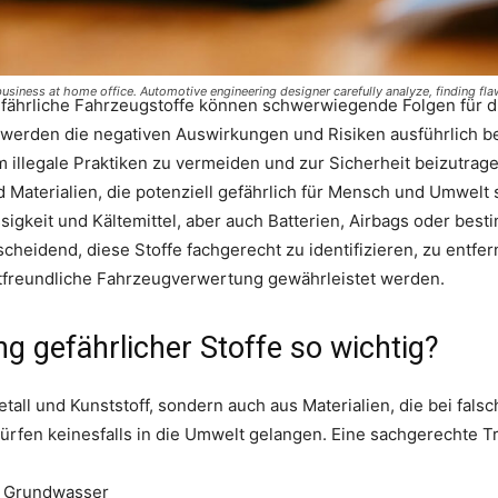
business at home office. Automotive engineering designer carefully analyze, finding f
fährliche Fahrzeugstoffe können schwerwiegende Folgen für di
 werden die negativen Auswirkungen und Risiken ausführlich be
m illegale Praktiken zu vermeiden und zur Sicherheit beizutr
d Materialien, die potenziell gefährlich für Mensch und Umwelt
sigkeit und Kältemittel, aber auch Batterien, Airbags oder be
scheidend, diese Stoffe fachgerecht zu identifizieren, zu entf
tfreundliche Fahrzeugverwertung gewährleistet werden.
g gefährlicher Stoffe so wichtig?
tall und Kunststoff, sondern auch aus Materialien, die bei fa
dürfen keinesfalls in die Umwelt gelangen. Eine sachgerechte T
d Grundwasser