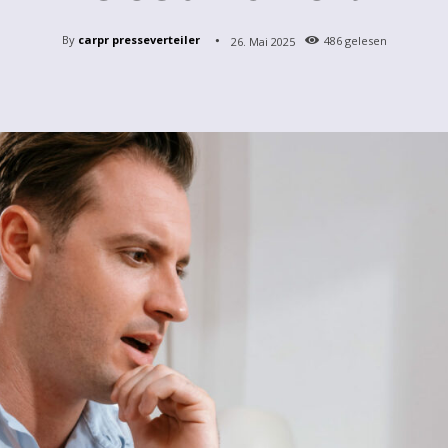
By
carpr presseverteiler
26. Mai 2025
486
gelesen