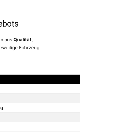
ebots
ion aus
Qualität,
jeweilige Fahrzeug.
ng