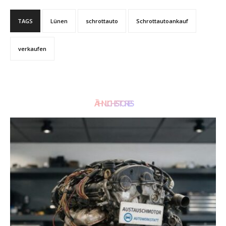
TAGS
Lünen
schrottauto
Schrottautoankauf
verkaufen
ÄHNLICHE STORIES