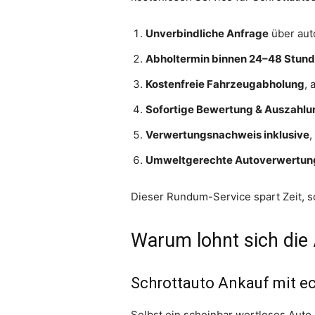
Unverbindliche Anfrage
über aut
Abholtermin binnen 24–48 Stun
Kostenfreie Fahrzeugabholung
, 
Sofortige Bewertung & Auszahlu
Verwertungsnachweis inklusive
,
Umweltgerechte Autoverwertun
Dieser Rundum-Service spart Zeit, sc
Warum lohnt sich die 
Schrottauto Ankauf mit e
Selbst ein scheinbar wertloses Auto e