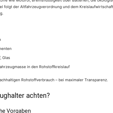
Stoffe wie Motoröl, Bremsflüssigkeit oder Batterien, die ökolog
l folgt der Altfahrzeugverordnung und dem Kreislaufwirtschafts
g.
n
nenten
, Glas
ahrzeugmasse in den Rohstoffkreislauf
achhaltigen Rohstoffverbrauch – bei maximaler Transparenz.
ughalter achten?
che Vorgaben