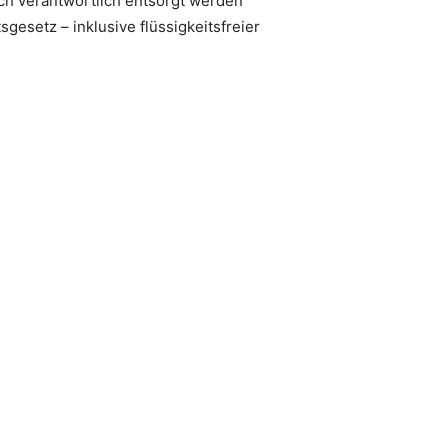
isch verantwortlich entsorgt werden
gesetz – inklusive flüssigkeitsfreier