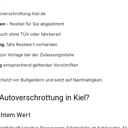
overschrottung-kiel.de
den
– flexibel für Sie abgestimmt
auch ohne TÜV oder fahrbereit
ng
, falls Restwert vorhanden
 zur Vorlage bei der Zulassungsstelle
g
entsprechend geltender Vorschriften
hützt vor Bußgeldern und setzt auf Nachhaltigkeit.
Autoverschrottung in Kiel?
chtem Wert
nthält oft lukrative Ressourcen: Edelmetalle im Katalysator, Alu