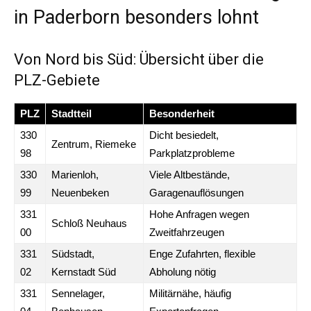
in Paderborn besonders lohnt
Von Nord bis Süd: Übersicht über die
PLZ-Gebiete
PLZ
Stadtteil
Besonderheit
330
Dicht besiedelt,
Zentrum, Riemeke
98
Parkplatzprobleme
330
Marienloh,
Viele Altbestände,
99
Neuenbeken
Garagenauflösungen
331
Hohe Anfragen wegen
Schloß Neuhaus
00
Zweitfahrzeugen
331
Südstadt,
Enge Zufahrten, flexible
02
Kernstadt Süd
Abholung nötig
331
Sennelager,
Militärnähe, häufig